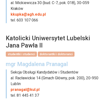
al. Mickiewicza 30 (bud. C-7, pok. 018), 30-059
Kraków
kkupka@agh.edu.pl
tel. 603 107 066
Katolicki Uniwersytet Lubelski
Jana Pawła II
studentki i studenci
doktorantki i doktoranci
mgr Magdalena Pranagal
Sekcja Obsługi Kandydatów i Studentów
al. Racławickie 14 (Gmach Główny, pok. 200), 20-950
Lublin
pranagal@kul.pl
tel. 81 445 41 37