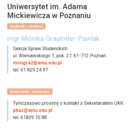
Uniwersytet im. Adama
Mickiewicza w Poznaniu
studentki i studenci
mgr Monika Graumiler-Pawlak
Sekcja Spraw Studenckich
ul. Wieniawskiego 1, pok. 27, 61-712 Poznań
mongra2@amu.edu.pl
tel. 61 829 24 97
doktorantki i doktoranci
Tymczasowo prosimy o kontakt z Sekretariatem UKK:
pkaz@amu.edu.pl
tel. 61829 10 88