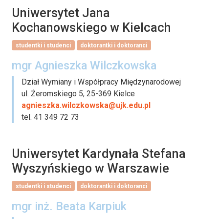
Uniwersytet Jana
Kochanowskiego w Kielcach
studentki i studenci
doktorantki i doktoranci
mgr Agnieszka Wilczkowska
Dział Wymiany i Współpracy Międzynarodowej
ul. Żeromskiego 5, 25-369 Kielce
agnieszka.wilczkowska@ujk.edu.pl
tel. 41 349 72 73
Uniwersytet Kardynała Stefana
Wyszyńskiego w Warszawie
studentki i studenci
doktorantki i doktoranci
mgr inż. Beata Karpiuk