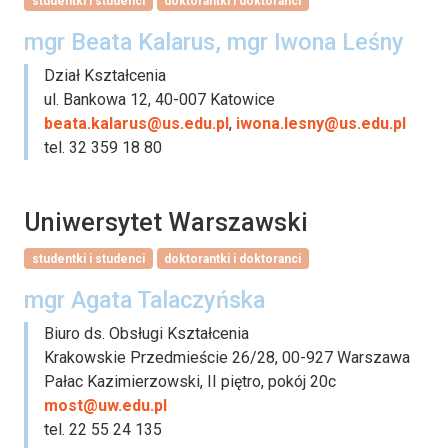
studentki i studenci
doktorantki i doktoranci
mgr Beata Kalarus, mgr Iwona Leśny
Dział Kształcenia
ul. Bankowa 12, 40-007 Katowice
beata.kalarus@us.edu.pl
,
iwona.lesny@us.edu.pl
tel. 32 359 18 80
Uniwersytet Warszawski
studentki i studenci
doktorantki i doktoranci
mgr Agata Talaczyńska
Biuro ds. Obsługi Kształcenia
Krakowskie Przedmieście 26/28, 00-927 Warszawa
Pałac Kazimierzowski, II piętro, pokój 20c
most@uw.edu.pl
tel. 22 55 24 135