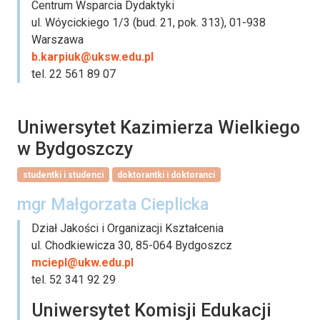
Centrum Wsparcia Dydaktyki
ul. Wóycickiego 1/3 (bud. 21, pok. 313), 01-938
Warszawa
b.karpiuk@uksw.edu.pl
tel. 22 561 89 07
Uniwersytet Kazimierza Wielkiego
w Bydgoszczy
studentki i studenci
doktorantki i doktoranci
mgr Małgorzata Cieplicka
Dział Jakości i Organizacji Kształcenia
ul. Chodkiewicza 30, 85-064 Bydgoszcz
mciepl@ukw.edu.pl
tel. 52 341 92 29
Uniwersytet Komisji Edukacji