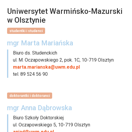
Uniwersytet Warmińsko-Mazurski
w Olsztynie
studentki i studenci
mgr Marta Mariańska
Biuro ds. Studenckich
ul. M. Oczapowskiego 2, pok. 1C, 10-719 Olsztyn
marta.marianska@uwm.edu.pl
tel. 89 524 56 90
doktorantki i doktoranci
mgr Anna Dąbrowska
Biuro Szkoły Doktorskiej
ul. Oczapowskiego 5, 10-719 Olsztyn
aniad@uwm.edu.pl