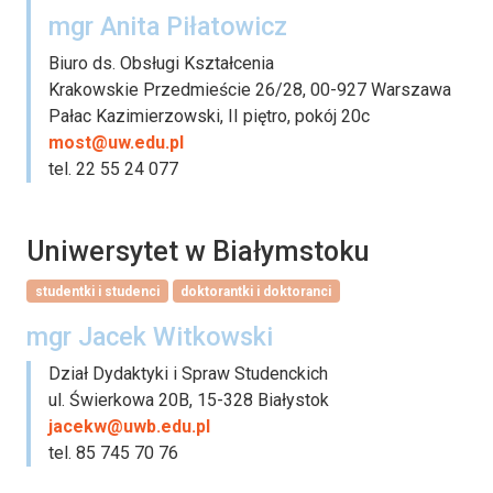
mgr Anita Piłatowicz
Biuro ds. Obsługi Kształcenia
Krakowskie Przedmieście 26/28, 00-927 Warszawa
Pałac Kazimierzowski, II piętro, pokój 20c
most@uw.edu.pl
tel. 22 55 24 077
Uniwersytet w Białymstoku
studentki i studenci
doktorantki i doktoranci
mgr Jacek Witkowski
Dział Dydaktyki i Spraw Studenckich
ul. Świerkowa 20B, 15-328 Białystok
jacekw@uwb.edu.pl
tel. 85 745 70 76