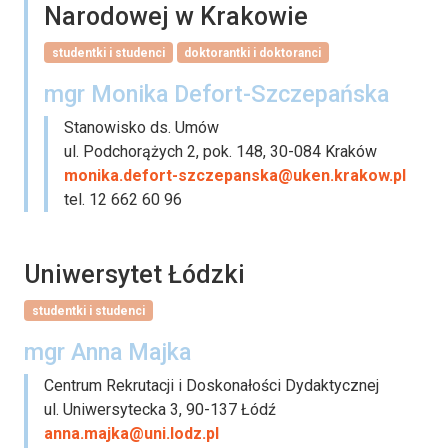
Narodowej w Krakowie
studentki i studenci
doktorantki i doktoranci
mgr Monika Defort-Szczepańska
Stanowisko ds. Umów
ul. Podchorążych 2, pok. 148, 30-084 Kraków
monika.defort-szczepanska@uken.krakow.pl
tel. 12 662 60 96
Uniwersytet Łódzki
studentki i studenci
mgr Anna Majka
Centrum Rekrutacji i Doskonałości Dydaktycznej
ul. Uniwersytecka 3, 90-137 Łódź
anna.majka@uni.lodz.pl