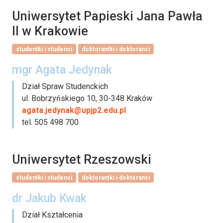
Uniwersytet Papieski Jana Pawła
II w Krakowie
studentki i studenci
doktorantki i doktoranci
mgr Agata Jedynak
Dział Spraw Studenckich
ul. Bobrzyńskiego 10, 30-348 Kraków
agata.jedynak@upjp2.edu.pl
tel. 505 498 700
Uniwersytet Rzeszowski
studentki i studenci
doktorantki i doktoranci
dr Jakub Kwak
Dział Kształcenia