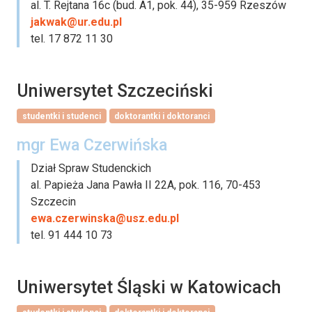
al. T. Rejtana 16c (bud. A1, pok. 44), 35-959 Rzeszów
jakwak@ur.edu.pl
tel. 17 872 11 30
Uniwersytet Szczeciński
studentki i studenci
doktorantki i doktoranci
mgr Ewa Czerwińska
Dział Spraw Studenckich
al. Papieża Jana Pawła II 22A, pok. 116, 70-453
Szczecin
ewa.czerwinska@usz.edu.pl
tel. 91 444 10 73
Uniwersytet Śląski w Katowicach